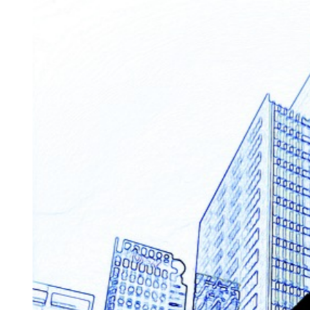
خ
أ
ا