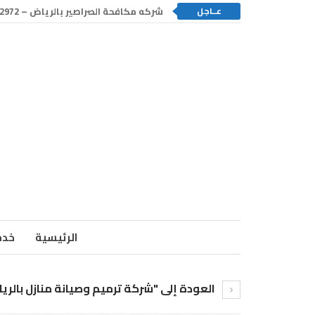
عــاجل
شركه مكافحة الصراصير بالرياض – 0550192972
الرئيسية
خدم
العودة إلى "شركة ترميم وصيانة منازل بالري