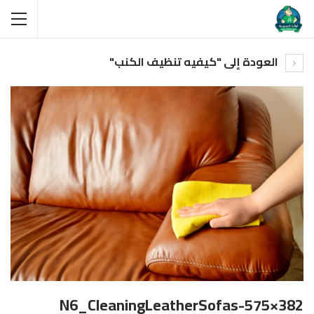
العودة إلى "كيفيه تنظيف الكنب"
N6_CleaningLeatherSofas-575×382