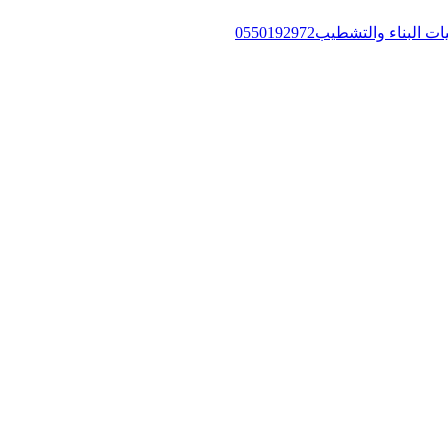
ء والتشطيب0550192972