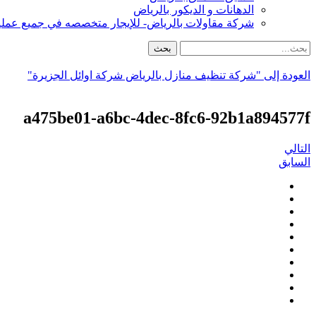
الدهانات و الديكور بالرياض
شركة مقاولات بالرياض- للإيجار متخصصه في جميع عمليات البنا
العودة إلى "شركة تنظيف منازل بالرياض شركة اوائل الجزيرة"
a475be01-a6bc-4dec-8fc6-92b1a894577f
التالي
السابق