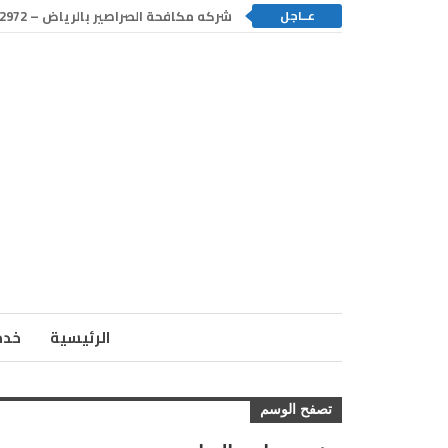
عــاجل
شركه مكافحة الصراصير بالرياض – 0550192972
الرئيسية
خدم
تصفح الوسم