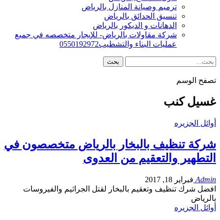
ترميم وصيانة المنازل بالرياض
تنسيق الحدائق بالرياض
الدهانات و الديكور بالرياض
شركة مقاولات بالرياض- للإيجار متخصصه في جميع
عمليات البناء والتشطيب0550192972
تصفح الوسم
غسيل كنب
أوائل الجزيره
شركة تنظيف بالبخار بالرياض متخصصون في
التطهير والتعقيم من العدوى
Admin
فبراير 18, 2017
افضل شرك تنظيف وتعقيم بالبخار لقتل الجراثيم والفيروسات
بالرياض
أوائل الجزيره