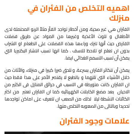
اهميه التخلص من الفئران في
منزلك
الفئران هي غير صحية، ومن أخطار تواجد الفأر مثلاً الربو المحتملة لدى
الأطفال و
تلوث الأغذية وغيرها من المواد عن طريق فضلات
القارض حيث أنها تترك وراءها هذه الفضلات على الطعام او الشراب
بدون ان تعلم او تلاحظ للاسف . كما انها تسبب انتشار البكتيريا التي
يمكن أن تسبب التسمم الغذائي ايضا.
يمكن أن تتكاثر الفئران بسرعة، و تلحق ضررا كبيرا في منزلك، والأثاث من
خلال الأشياء التي تلتهما و بالطبع
لا يقتصر الأمر على هذا فقط حيث
ان الفئران كانت متورطة في التسبب في حرائق المنازل فى الكثير من
الاحيان بعد مضغ الكابلات الكهربائيه كما ان الفئران تعتبر
من اكثر
الكائنات النشطة ليلا لذلك من الصعب ان تتعرف على اماكن تواجدها
تحديدا وبالتالى من الصعوبه التخلص منها.
علامات وجود الفئران