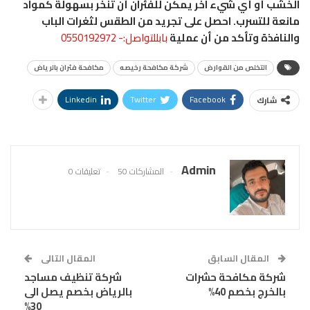
الخشب أو أي شيء آخر يمكن للفئران أن تنخر بسهولة كمواد
مانعة للتسرب. احصل على تجريد من الطقس لثغرات الباب
والنافذة وتأكد من أن عملية
بابللتواصل:- 0550192972
التخلص من القوارض
شركة مكافحة رخيصه
مكافحة فئران بالرياض
Linkedin
Twitter
Facebook
شارك
Admin
المشاركات 50
تعليقات 0
المقال السابق
المقال التالى
شركة مكافحة حشرات
شركة تنظيف مساجد
بالخرج بخصم 40%
بالرياض بخصم يصل الى
30%