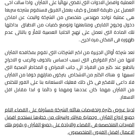
العملية وافضل الادوات التى تقضى نهائيا على الفئران واذا سالت اخى
العميل عن طريقة العمل و كيف يعمل الفريق فسنقوم بشرحه سريعا
هى عملية تواجد مهندس متخصص من الشركة والبحث عن اماكن
دخول وخروج القارض ومتابعتها وتوضع كميات من الاطباق بداخلها
تلك المادة التى تعمل على تهيج الخلايا العصبية للفأر و بالتالى عدم
ظهوره فى المكان مره اخرى .
تعد شركة أوائل الجزيرة من اكبر الشركات التى تقوم بمكافحه الفئران
لانها من اكثر القوارض التى تسبب احساس بالخوف والرعب و الاحراج
بالطبع عند كثير من الافراد الى جانب الامراض و المخاطر الصحية التى
تسببها و هناك الكثير من الاشخاص يتركون منازلهم خوفا من الفئران
فلا داعى للتفكير فى كل ذلك فعليك الاستعانه بنا على الفور للتخلص
من الفئران مهما كان عددها ومهما و دائما و ابدا مقابل اقل
الاسعار.
لدينا عروض كثيرة وتخفيضات هائله الشركة مسئولة على القضاء التام
جميع انواع الفئران وحماية منزلك واسرتك من خطرها نستخدم افضل
المبيدات المتخصصه فى القضاء والابادة على جميع الفئران و يقوم بتلك
الاعمال افضل الفنيون المتخصصون.