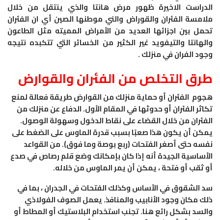
الدراست الاخيرة ظهور مرض هانتا والذي ينتقل من خلال
ملامسة الفئران والقوراض والني موطنها الصين أي ان الفئران
تحمل بين اجزائها العديد من الأمراض المميته مثل الطاعون
والهانتا والتيفويد غير الكثير من الخسائر التي تتكبده نتيجه
وجود الفران في منزلك .
طرق التخلص من الفئران والقوارض
هجوم الفئران أو حماية منزلك من القوارض طريقة فعالة لمنع
تكاثر الفئران أو حدوثها في المقام الأول. الدفاع عن منزلك من
الفئران من خلال القضاء على نقاط الدخول وسهولة الوصول.
يمكن أن يكون هذا صعبًا بسبب قدرة الماوس على الضغط على
نفسه حتى أصغر الفتحات (ربع بوصة وما فوق). من القواعد
الأساسية الجيدة أنه إذا كان بإمكانك وضع قلم رصاص في صدع
أو ثقب أو فتحة ، يمكن أن يمر الماوس من خلاله.
سد الشقوق في الأساس وكذلك الفتحات في الجدران ، بما في
ذلك مكان وجود الأنابيب والمنافذ. يعمل الصوف الفولاذي
والسد بشكل رائع هنا. تجنب استخدام البلاستيك أو المطاط أو