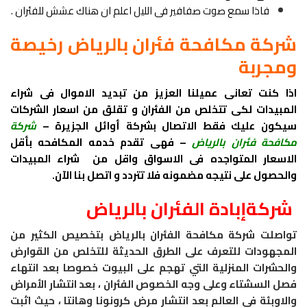
فاذا سمع صوت صفافير فى الليل اعلم ان هناك عشش للفئران .
شركة مكافحة فئران بالرياض رخيصة
ومجربة
اذا كنت تعانى عميلنا العزيز من تبديد الاموال فى شراء
المبيدات لكى تتخلص من الفئران و تقلق من اسعار الشركات
سيكون عليك فقط الاتصال بشركة أوائل الجزيرة –
شركة
مكافحة فئران بالرياض
– فهى تقدم خدمه المكافحه بأقل
الاسعار المتواجده فى الاسواق واقل من شراء المبيدات
والحصول على نتيجه مضمونه فلا تتردد و اتصل بنا الآن.
شركةإبادة الفئران بالرياض
تواصلت شركة مكافحة الفئران بالرياض بتخصيص الكثير من
المجهودات للتعرف على الطرق الحديثة للتخلص من القوارض
والحشرات المنزلية التي تهجم على البيوت خصوصا بعد انتهاء
فصل السشتاء وعلى وجه الخصوص الفئران ، بعد انتشار الأمراض
والاوبئة في العالم بعد انتشار مرض كرونونا وهانتا ، حيث اثبت