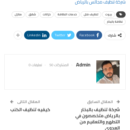
شركة تنظيف مجالس بالرياض
بيوت
تنظيف فلل
خدمات النظافة
خزانات
شقق
منازل
نظافة بالبخار
Linkedin
Twitter
Facebook
شارك
Admin
المشاركات 50
تعليقات 0
المقال السابق
المقال التالى
شركة تنظيف بالبخار
كيفيه تنظيف الكنب
بالرياض متخصصون في
التطهير والتعقيم من
العدوى