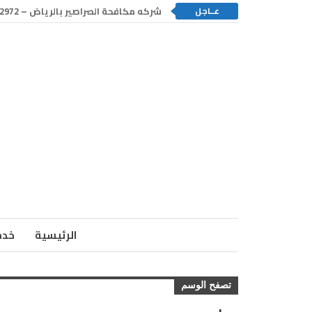
عــاجل
شركه مكافحة الصراصير بالرياض – 0550192972
الرئيسية
خدم
تصفح الوسم