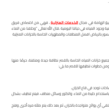
ية
الهامة في مجال
الخدمات المنزلية
، فهي من اختصاص فريق
 وجود المياه في حياتنا اليومية ،قال الله تعالى “وخلقنا من الماء
ور بالرياض افضل المنظفات والمطهرات الخاصة بالخزانات المنزلية
ميع خزانات المياه الخاصة بالقصر نظافة جيدة ومتقنة، حرصًا منها
ومن خطوات تنظيفها للقصر ما يلي:
تساخات توجد في قاع الخزان.
باستخدام خليط من الماء والكلور وسائل منظف، فيتم تنظيف بشكل
تفي أي روائح متواجدة بالخزان، ثم بعد ذلك يتم ملئه مره أخرى وفتح