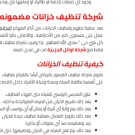
وجود أي حشرات زاحفة أو طائرة، أو إصابتها بأي وباء.
شركة تنظيف خزانات مضمونه
تعد عملية تطهير وتنظيف الخزانات من أكثر المهام
التنظيف
عمل على مستوى كبير من الأحترافية ، والأتقان نظرا لأهمية
كل شئٍ حى ” صدق الله العظيم ، لذا وفرت شركة تنظيف قص
فقط مع
شركة اوائل الجزيزة
انت في ايدي امينه .
كيفية تنظيف الخزانات
تقوم شركة تنظيف القصور بالرياض أيضًا بالقيام بتنظيف ج
على أهمية نظافة المياه وصحة وحياة الأفراد داخل القصر 
غلق المحبس الرئيسي للمياه حتى انتهاء التنظيف.
بعد ذلك تفريغ الخزان من المياه المتواجدة بداخله.
بعد ذلك يتم إزالة أي أتربة أو رمال أو أي رواسب أو ا
بعد ذلك يقوم العمال بعملية تنظيف جيدة للخزان 
جيد وتعقيمه ضد أي ملوثات أو بكتريا.
بعد ذلك يتم فتح المياه في الخزان وتصريفها حتى تخ