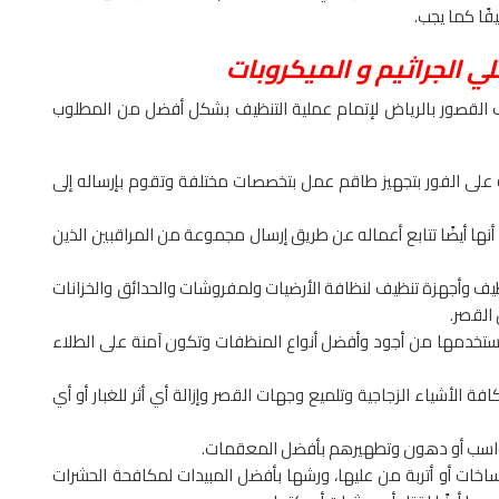
فًا كما يجب.
 الجراثيم و الميكروبات
 القصور بالرياض لإتمام عملية التنظيف بشكل أفضل من المطلوب
كة على الفور بتجهيز طاقم عمل بتخصصات مختلفة وتقوم بإرساله إلى
أنها أيضًا تتابع أعماله عن طريق إرسال مجموعة من المراقبين الذين
نظيف وأجهزة تنظيف لنظافة الأرضيات ولمفروشات والحدائق والخزانات
القصر.
ستخدمها من أجود وأفضل أنواع المنظفات وتكون آمنة على الطلاء
 الأشياء الزجاجية وتلميع وجهات القصر وإزالة أي أثر للغبار أو أي
ي رواسب أو دهون وتطهيرهم بأفضل المعقمات.
تساخات أو أتربة من عليها، ورشها بأفضل المبيدات لمكافحة الحشرات