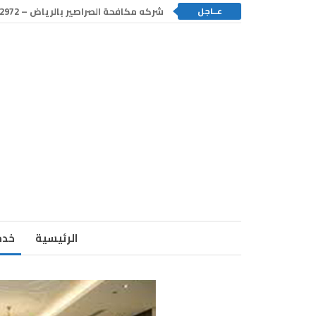
عــاجل
شركه مكافحة الصراصير بالرياض – 0550192972
الرئيسية
خدم