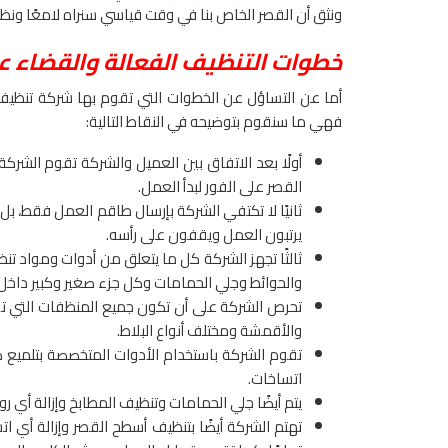
ونثق أن القصر الخاص بنا في وقت قياسي سنراه لامعًا ونظي
خطوات التنظيف الفعالة والقضاء علي
أما عن التساؤل عن الخطوات التي تقوم بها شركة تنظيف
فهي ما سنقوم بتوضيحه في النقاط التالية:
أولًا بعد الاتفاق بين العميل والشركة تقوم الشر
القصر على الفور لبدأ العمل.
ثانيًا لا تكتفي الشركة بإرسال طاقم العمل فقط، بل 
يرتبون العمل ويقفون على رأسه.
ثالثًا تجهز الشركة كل ما يتعلق من أدوات ومواد ت
والحوائط وجلي الحمامات وكل جزء صغير وكبير داخل 
تحرص الشركة على أن تكون جميع المنظفات التي ت
والأقمشة ومختلف أنواع البلاط.
تقوم الشركة باستخدام الأدوات المتخصصة بتلميع كافة
اتساخات.
يتم أيضًا جلي الحمامات وتنظيف المطابخ وإزالة أ
تهتم الشركة أيضًا بتنظيف أسطح القصر وإزالة أي ا