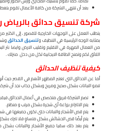
تمامًا، كما تقوم بتسليك المجاري ورش الكلور والمبيد 
بعد أن تنتهي الشركة من كافة الأعمال تقوم بتعطير ا
شركة تنسيق حدائق بالرياض 
يتطلب العمل على الوجهات الخارجية للقصور ، إلى الكثير 
بمثابه الوجه الرئيسية في التنظيف و
تنسيق الحدائق
وشكل 
من العمال المهرة في التقليم وتقليب الارض وايضا نثر الب
اللائق لكم وتمنح الطاقة الايجابية لكل من دخل منزلك .
كيفية تنظيف الحدائق
أما عن الحدائق التي تعتبر المظهر الأهم في القصر حيث أن
تنمو النباتات بشكل صحيح ومريح وبشكل جذاب نجد أن شركة
تضم الشركة فريق متخصص في أعمال الحدائق فيقوم بتر
يتم الالتزام بزراعة أي شجرة بشكل مرتب و منظم.
يتم قص الأشجار والنباتات حتى تكون جميعها في شكل
يتم أيضًا قص الحشائش بشكل متساوٍ فلا تترك بشك
يتم بعد ذلك سقيا جميع الأشجار والنباتات بشكل مت