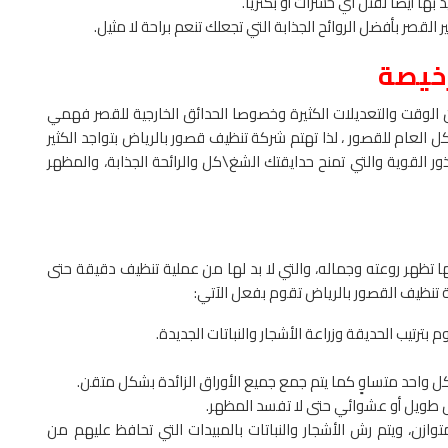
بها أيضًا لقتل أي حشرات أو بكتريا.
لقصر بأفضل الروائح الجذابة التي تجعلك تنعم براحة لا مثيل.
رخيصة
من الوقت والتعديلات الكثيرة وخصوصا الحدائق الخارجية للقصر فهمي
العام للقصور ، لذا تهتم شركة تنظيف قصور بالرياض بتواجد الكثير
ذور القوية والتي تمنح حدايقتك الشغ\كل والرائحة الجذابة، والمظهر
ها تظهر روعته وجماله، والتي لا بد لها من عملية تنظيف دقيقة حتى
 تنظيف القصور بالرياض تقوم بفعل الآتي:
تيب الحديقة وزراعة الأشجار والنباتات الجديدة.
 واحد متساوٍ كما يتم جمع جميع الأوراق الزائدة بشكل متقن.
ل طويل أو عشوائي حتى لا تفسد المظهر.
وازن، ويتم رش الأشجار والنباتات بالمبيدات التي تحافظ عليهم من