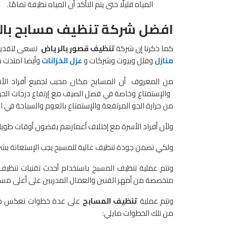
المياه قليلًا حتى يتم التأكد أن المياه نظيفة تمامًا.
افضل شركة تنظيف مسابح بال
كما ذكرنا إن شركة
تنظيف قصور بالرياض
تسعى لتقديم
منازل
وفلل وبيوت وشركات و
عزل الخزانات
وأيضا امتدت 
من المعروف أن المسابح مكان محبب لجميع أفراد الأسر
والإستمتاع وخاصة في فصل الصيف مع إرتفاع درجات الحرارة
من حرارة الجو المرتفعة والإستمتاع بالعوم والسباحة في 
ولأن أفراد الأسرة مع إختلاف أعمارهم يقضون أوقات طويل
ولكي تضمن جودة تنظيف عالية للمسبح يجب الإستعانة بش
وتتم عملية تنظيف المسبح باستخدام أحدث تقنيات تنظيف 
متخصصة من أمهر الفنين والعمال المدربين على أعلى مست
وتتم عملية
تنظيف المسابح
على عدة خطوات تعكس دقة
من تلك الخطوات مايلي: